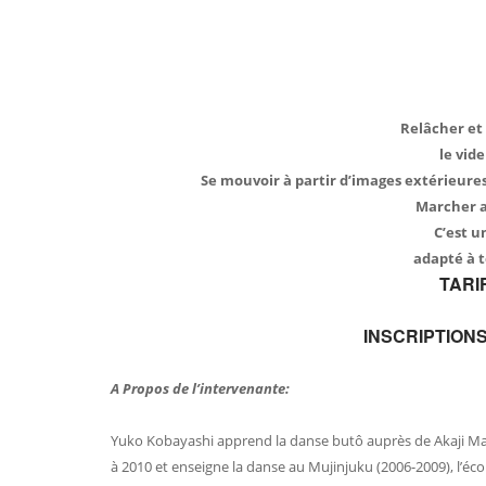
Relâcher et 
le vide
Se mouvoir à partir d’images extérieures 
Marcher av
C’est u
adapté à t
TARIFS
INSCRIPTIONS :
A Propos de l’intervenante:
Yuko Kobayashi apprend la danse butô auprès de Akaji Mar
à 2010 et enseigne la danse au Mujinjuku (2006-2009), l’éc