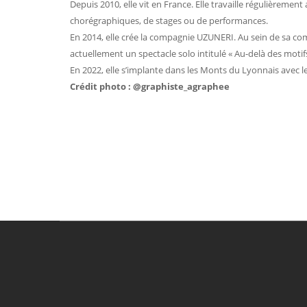
Depuis 2010, elle vit en France. Elle travaille régulièrement
chorégraphiques, de stages ou de performances.
En 2014, elle crée la compagnie UZUNERI. Au sein de sa comp
actuellement un spectacle solo intitulé « Au-delà des motifs
En 2022, elle s’implante dans les Monts du Lyonnais avec le
Crédit photo : @graphiste_agraphee