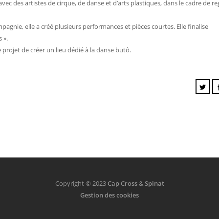
 avec des artistes de cirque, de danse et d’arts plastiques, dans le cadre de r
agnie, elle a créé plusieurs performances et pièces courtes. Elle finalise
 ».
 projet de créer un lieu dédié à la danse butô.
Copyright © 2023
Cap Cross
&
Spinat
Gestion des cookies