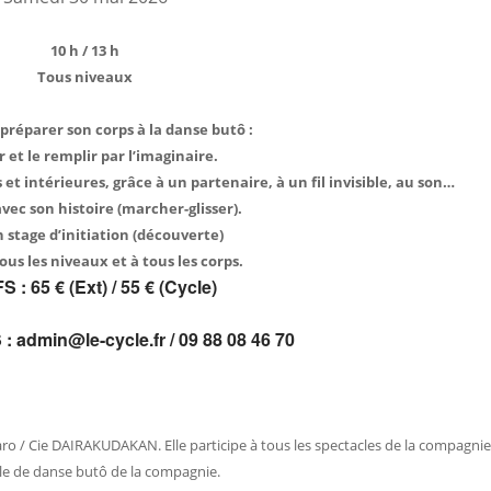
10 h / 13 h
Tous niveaux
préparer son corps à la danse butô :
r et le remplir par l’imaginaire.
et intérieures, grâce à un partenaire, à un fil invisible, au son…
ec son histoire (marcher-glisser).
n stage d’initiation (découverte)
ous les niveaux et à tous les corps.
 : 65 € (Ext) / 55 € (Cycle)
 admin@le-cycle.fr / 09 88 08 46 70
o / Cie DAIRAKUDAKAN. Elle participe à tous les spectacles de la compagni
ole de danse butô de la compagnie.