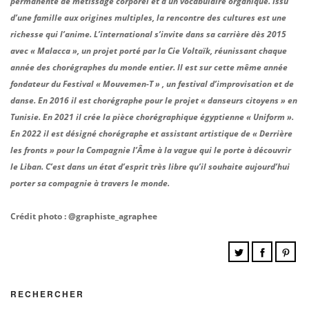
permanente de métissage corporel et d’un vocabulaire organique. Issu
d’une famille aux origines multiples, la rencontre des cultures est une
richesse qui l’anime. L’international s’invite dans sa carrière dès 2015
avec « Malacca », un projet porté par la Cie Voltaïk, réunissant chaque
année des chorégraphes du monde entier. Il est sur cette même année
fondateur du Festival « Mouvemen-T » , un festival d’improvisation et de
danse. En 2016 il est chorégraphe pour le projet « danseurs citoyens » en
Tunisie. En 2021 il crée la pièce chorégraphique égyptienne « Uniform ».
En 2022 il est désigné chorégraphe et assistant artistique de « Derrière
les fronts » pour la Compagnie l’Âme à la vague qui le porte à découvrir
le Liban. C’est dans un état d’esprit très libre qu’il souhaite aujourd’hui
porter sa compagnie à travers le monde.
Crédit photo : @graphiste_agraphee
RECHERCHER